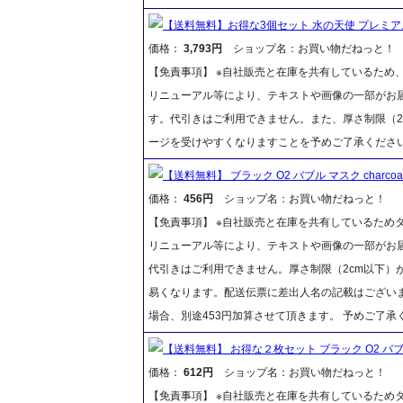
【送料無料】お得な3個セット 水の天使 プレミア
価格：
3,793円
ショップ名：お買い物だねっと！
【免責事項】 ※自社販売と在庫を共有しているため
リニューアル等により、テキストや画像の一部がお届
す。代引きはご利用できません。また、厚さ制限（2
ージを受けやすくなりますことを予めご了承くださ
【送料無料】 ブラック O2 バブル マスク charc
価格：
456円
ショップ名：お買い物だねっと！
【免責事項】 ※自社販売と在庫を共有しているため
リニューアル等により、テキストや画像の一部がお届
代引きはご利用できません。厚さ制限（2cm以下）
易くなります。配送伝票に差出人名の記載はございま
場合、別途453円加算させて頂きます。 予めご了承
【送料無料】 お得な２枚セット ブラック O2 バブル
価格：
612円
ショップ名：お買い物だねっと！
【免責事項】 ※自社販売と在庫を共有しているため