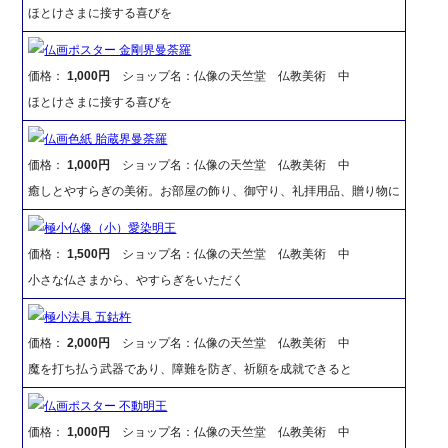
ほとけさまに接する喜びを
仏画ポスター 金剛界曼荼羅
価格：
1,000円
ショップ名：仏像の天竺堂 仏教美術 中
ほとけさまに接する喜びを
仏画色紙 胎蔵界曼荼羅
価格：
1,000円
ショップ名：仏像の天竺堂 仏教美術 中
癒しとやすらぎの美術。お部屋の飾り、御守り、礼拝用品、贈り物に
極小仏像（小）愛染明王
価格：
1,500円
ショップ名：仏像の天竺堂 仏教美術 中
小さな仏さまから、やすらぎをいただく
極小法具 五鈷杵
価格：
2,000円
ショップ名：仏像の天竺堂 仏教美術 中
魔を打ち払う武器であり、障難を防ぎ、祈願を成就できると
仏画ポスター 不動明王
価格：
1,000円
ショップ名：仏像の天竺堂 仏教美術 中