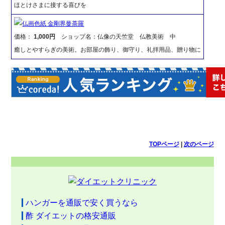
ほとけさまに接する喜びを
仏画色紙 金剛界曼荼羅
価格：
1,000円
ショップ名：仏像の天竺堂 仏教美術 中
癒しとやすらぎの美術。お部屋の飾り、御守り、礼拝用品、贈り物に
TOPページ
|
次のページ
ハンガーを通販で安く買うなら
酢 ダイエットの格安通販