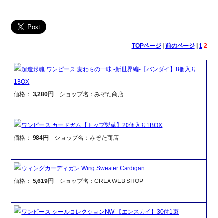
TOPページ
|
前のページ
|
1
2
超造形魂 ワンピース 麦わらの一味 -新世界編-【バンダイ】8個入り
1BOX
価格：
3,280円
ショップ名：みぞた商店
ワンピース カードガム【トップ製菓】20個入り1BOX
価格：
984円
ショップ名：みぞた商店
ウィングカーディガン Wing Sweater Cardigan
価格：
5,619円
ショップ名：CREA WEB SHOP
ワンピース シールコレクションNW 【エンスカイ】30付1束