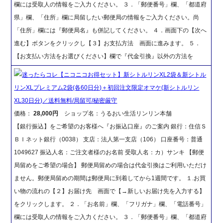
欄には受取人の情報をご入力ください。 ３．「郵便番号」欄、「都道府
県」欄、「住所」欄に局留したい郵便局の情報をご入力ください。尚
「住所」欄には『郵便局名』も併記してください。 ４．画面下の【次へ
進む】ボタンをクリックし【３】お支払方法 画面に進みます。 ５．
【お支払い方法をお選びください】欄で『代金引換』以外の方法を
迷ったらコレ【ニコニコお得セット】新シトルリンXL2袋＆新シトル
リンXLプレミアム2袋(各60日分)＋初回注文限定オマケ(新シトルリン
XL30日分)／送料無料/局留可/秘密厳守
価格：
28,000円
ショップ名：うるおい生活リンリン本舗
【銀行振込】をご希望のお客様へ『お振込口座』のご案内 銀行：住信Ｓ
ＢＩネット銀行（0038） 支店：法人第一支店（106） 口座番号：普通
1049627 振込人名：ご注文者様のお名前 受取人名：カ）サンキ 【郵便
局留めをご希望の場合】 郵便局留めの場合は代金引換はご利用いただけ
ません。郵便局留めの期間は郵便局に到着してから1週間です。 １.お買
い物の流れの【２】お届け先 画面で【→新しいお届け先を入力する】
をクリックします。 ２．「お名前」欄、「フリガナ」欄、「電話番号」
欄には受取人の情報をご入力ください。 ３．「郵便番号」欄、「都道府