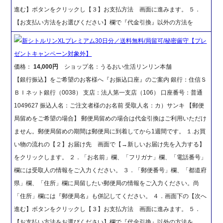
進む】ボタンをクリックし【３】お支払方法 画面に進みます。 ５．
【お支払い方法をお選びください】欄で『代金引換』以外の方法を
新シトルリンXLプレミアム30日分／送料無料/局留可/秘密厳守【プレ
ゼントキャンペーン対象外】
価格：
14,000円
ショップ名：うるおい生活リンリン本舗
【銀行振込】をご希望のお客様へ『お振込口座』のご案内 銀行：住信Ｓ
ＢＩネット銀行（0038） 支店：法人第一支店（106） 口座番号：普通
1049627 振込人名：ご注文者様のお名前 受取人名：カ）サンキ 【郵便
局留めをご希望の場合】 郵便局留めの場合は代金引換はご利用いただけ
ません。郵便局留めの期間は郵便局に到着してから1週間です。 １.お買
い物の流れの【２】お届け先 画面で【→新しいお届け先を入力する】
をクリックします。 ２．「お名前」欄、「フリガナ」欄、「電話番号」
欄には受取人の情報をご入力ください。 ３．「郵便番号」欄、「都道府
県」欄、「住所」欄に局留したい郵便局の情報をご入力ください。尚
「住所」欄には『郵便局名』も併記してください。 ４．画面下の【次へ
進む】ボタンをクリックし【３】お支払方法 画面に進みます。 ５．
【お支払い方法をお選びください】欄で『代金引換』以外の方法を