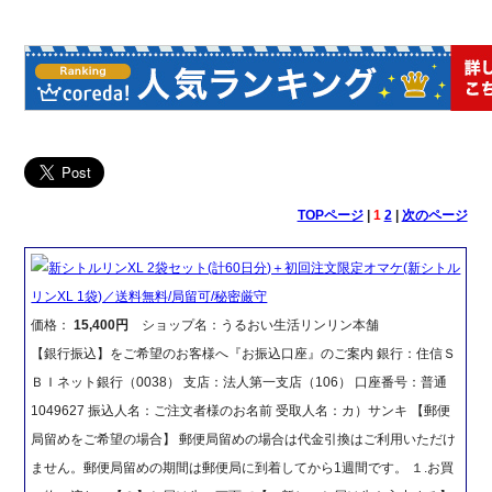
TOPページ
|
1
2
|
次のページ
新シトルリンXL 2袋セット(計60日分)＋初回注文限定オマケ(新シトル
リンXL 1袋)／送料無料/局留可/秘密厳守
価格：
15,400円
ショップ名：うるおい生活リンリン本舗
【銀行振込】をご希望のお客様へ『お振込口座』のご案内 銀行：住信Ｓ
ＢＩネット銀行（0038） 支店：法人第一支店（106） 口座番号：普通
1049627 振込人名：ご注文者様のお名前 受取人名：カ）サンキ 【郵便
局留めをご希望の場合】 郵便局留めの場合は代金引換はご利用いただけ
ません。郵便局留めの期間は郵便局に到着してから1週間です。 １.お買