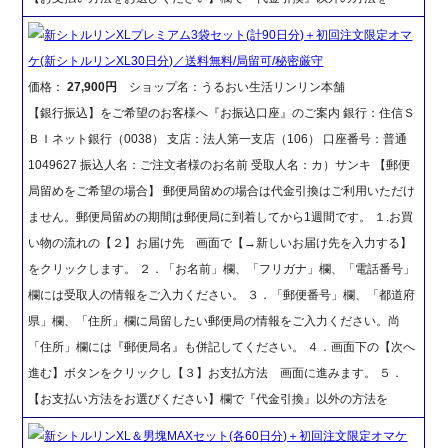
新シトルリンXLプレミアム3袋セット(計90日分)＋初回注文限定オマ
ケ(新シトルリンXL30日分)／送料無料/局留可/秘密厳守
価格：
27,900円
ショップ名：うるおい生活リンリン本舗
【銀行振込】をご希望のお客様へ『お振込口座』のご案内 銀行：住信Ｓ
ＢＩネット銀行（0038） 支店：法人第一支店（106） 口座番号：普通
1049627 振込人名：ご注文者様のお名前 受取人名：カ）サンキ 【郵便
局留めをご希望の場合】 郵便局留めの場合は代金引換はご利用いただけ
ません。郵便局留めの期間は郵便局に到着してから1週間です。 １.お買
い物の流れの【２】お届け先 画面で【→新しいお届け先を入力する】
をクリックします。 ２．「お名前」欄、「フリガナ」欄、「電話番号」
欄には受取人の情報をご入力ください。 ３．「郵便番号」欄、「都道府
県」欄、「住所」欄に局留したい郵便局の情報をご入力ください。尚
「住所」欄には『郵便局名』も併記してください。 ４．画面下の【次へ
進む】ボタンをクリックし【３】お支払方法 画面に進みます。 ５．
【お支払い方法をお選びください】欄で『代金引換』以外の方法を
新シトルリンXL＆男塊MAXセット(各60日分)＋初回注文限定オマケ