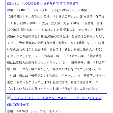
(新シトルリンXL30日分)／送料無料/局留可/秘密厳守
価格：
17,000円
ショップ名：うるおい生活リンリン本舗
【銀行振込】をご希望のお客様へ『お振込口座』のご案内 銀行：住信Ｓ
ＢＩネット銀行（0038） 支店：法人第一支店（106） 口座番号：普通
1049627 振込人名：ご注文者様のお名前 受取人名：カ）サンキ 【郵便
局留めをご希望の場合】 郵便局留めの場合は代金引換はご利用いただけ
ません。郵便局留めの期間は郵便局に到着してから1週間です。 １.お買
い物の流れの【２】お届け先 画面で【→新しいお届け先を入力する】
をクリックします。 ２．「お名前」欄、「フリガナ」欄、「電話番号」
欄には受取人の情報をご入力ください。 ３．「郵便番号」欄、「都道府
県」欄、「住所」欄に局留したい郵便局の情報をご入力ください。尚
「住所」欄には『郵便局名』も併記してください。 ４．画面下の【次へ
進む】ボタンをクリックし【３】お支払方法 画面に進みます。 ５．
【お支払い方法をお選びください】欄で『代金引換』以外の方法を
「シトルリンDX」（アルギニン・エキストラ・プラス）(オススメ)
(単品)(送料無料)
価格：
9,074円
ショップ名：モテメン