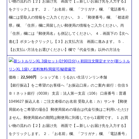
い物の流れの【２】お届け先 画面で【→新しいお届け先を入力する】
をクリックします。 ２．「お名前」欄、「フリガナ」欄、「電話番号」
欄には受取人の情報をご入力ください。 ３．「郵便番号」欄、「都道府
県」欄、「住所」欄に局留したい郵便局の情報をご入力ください。尚
「住所」欄には『郵便局名』も併記してください。 ４．画面下の【次へ
進む】ボタンをクリックし【３】お支払方法 画面に進みます。 ５．
【お支払い方法をお選びください】欄で『代金引換』以外の方法を
新シトルリンXL 3袋セット(計90日分)＋初回注文限定オマケ(新シトル
リンXL 1袋)／送料無料/局留可/秘密厳守
価格：
22,500円
ショップ名：うるおい生活リンリン本舗
【銀行振込】をご希望のお客様へ『お振込口座』のご案内 銀行：住信Ｓ
ＢＩネット銀行（0038） 支店：法人第一支店（106） 口座番号：普通
1049627 振込人名：ご注文者様のお名前 受取人名：カ）サンキ 【郵便
局留めをご希望の場合】 郵便局留めの場合は代金引換はご利用いただけ
ません。郵便局留めの期間は郵便局に到着してから1週間です。 １.お買
い物の流れの【２】お届け先 画面で【→新しいお届け先を入力する】
をクリックします。 ２．「お名前」欄、「フリガナ」欄、「電話番号」