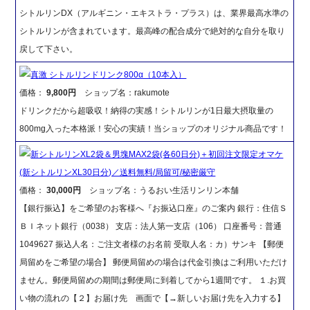
シトルリンDX（アルギニン・エキストラ・プラス）は、業界最高水準の
シトルリンが含まれています。最高峰の配合成分で絶対的な自分を取り
戻して下さい。
真激 シトルリンドリンク800α（10本入）
価格：
9,800円
ショップ名：rakumote
ドリンクだから超吸収！納得の実感！シトルリンが1日最大摂取量の
800mg入った本格派！安心の実績！当ショップのオリジナル商品です！
新シトルリンXL2袋＆男塊MAX2袋(各60日分)＋初回注文限定オマケ
(新シトルリンXL30日分)／送料無料/局留可/秘密厳守
価格：
30,000円
ショップ名：うるおい生活リンリン本舗
【銀行振込】をご希望のお客様へ『お振込口座』のご案内 銀行：住信Ｓ
ＢＩネット銀行（0038） 支店：法人第一支店（106） 口座番号：普通
1049627 振込人名：ご注文者様のお名前 受取人名：カ）サンキ 【郵便
局留めをご希望の場合】 郵便局留めの場合は代金引換はご利用いただけ
ません。郵便局留めの期間は郵便局に到着してから1週間です。 １.お買
い物の流れの【２】お届け先 画面で【→新しいお届け先を入力する】