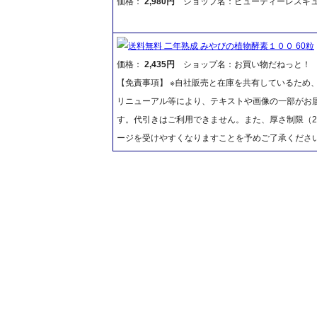
価格：
2,980円
ショップ名：ビューティーレスキ
送料無料 二年熟成 みやびの植物酵素１００ 60粒
価格：
2,435円
ショップ名：お買い物だねっと！
【免責事項】 ※自社販売と在庫を共有しているため
リニューアル等により、テキストや画像の一部がお届
す。代引きはご利用できません。また、厚さ制限（2
ージを受けやすくなりますことを予めご了承くださ