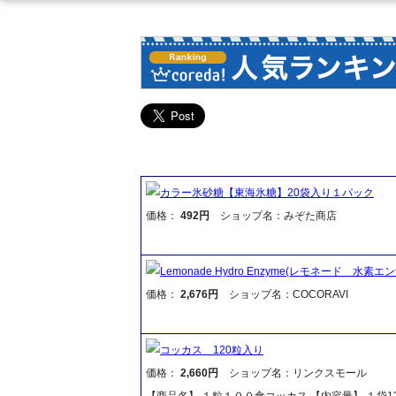
カラー氷砂糖【東海氷糖】20袋入り１パック
価格：
492円
ショップ名：みぞた商店
Lemonade Hydro Enzyme(レモネード 水素エ
価格：
2,676円
ショップ名：COCORAVI
コッカス 120粒入り
価格：
2,660円
ショップ名：リンクスモール
【商品名】 １粒１００食コッカス 【内容量】 １袋