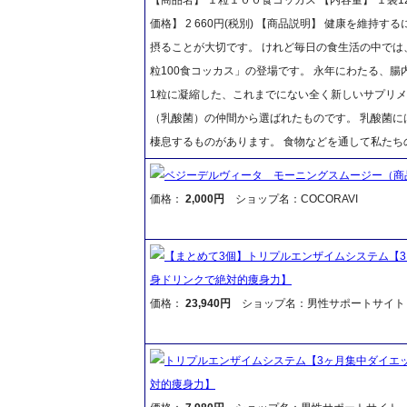
価格】 2 660円(税別) 【商品説明】 健康を維
摂ることが大切です。 けれど毎日の食生活の中では
粒100食コッカス」の登場です。 永年にわたる、腸
1粒に凝縮した、これまでにない全く新しいサプリメ
（乳酸菌）の仲間から選ばれたものです。 乳酸菌に
棲息するものがあります。 食物などを通して私た
ベジーデルヴィータ モーニングスムージー（商
価格：
2,000円
ショップ名：COCORAVI
【まとめて3個】トリプルエンザイムシステム【3
身ドリンクで絶対的痩身力】
価格：
23,940円
ショップ名：男性サポートサイト
トリプルエンザイムシステム【3ヶ月集中ダイエッ
対的痩身力】