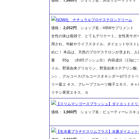
価格：
7,980円
ショップ名：男性サポートサイト 
NOW社 ナチュラルプロゲステロンクリーム
価格：
2,052円
ショップ名：HBWサプリメント
女性の体は複雑で、とてもデリケート。女性美サポー
用され、年齢やライフスタイル、ダイエットやスト
めに！ 本品は、天然のプロゲステロンが含まれ、人
量 85g （約65プッシュ分） 内容成分（13g
イル、野菜由来グリセリン、野菜由来ステアリン酸
ン）、グルコース/グルコースオキシダーゼ/ラクト
リー葉エ キス、グレープフルーツ種子エキス、キャ
リヤシ果実エキス、カ
【スリムマンゴースプラッシュ】ダイエットドリ
価格：
1,980円
ショップ名：ビューティーレスキ
【生水素プラチナスリムプラス】水素ダイエット