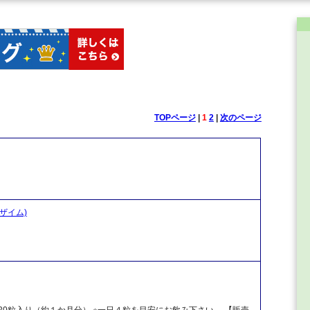
TOPページ
|
1
2
|
次のページ
ンザイム)
120粒入り（約１か月分） ※一日４粒を目安にお飲み下さい。 【販売