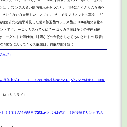
持するには、バランスの良い腸内環境を保つこと。 同時にたくさんの食物を
、それもなかなか難しいことです。 そこでサプリメントの革命、「1
内細菌研究の結果発見した腸内善玉菌コッカス菌と 100種類の食物を
ントです。 ―コッカスってなに？― コッカス菌は多くの腸内細菌
はヨーグルトや漬け物、味噌などの食物からとるものとヒトの 腸管に
ちの消化管に入ってくる乳酸菌は、胃酸や胆汁酸に
品単品）
ヶ月集中ダイエット！！3種の特殊酵素で20kgダウンは確定！！超痩
 侍（サムライ）
ト！！3種の特殊酵素で20kgダウンは確定！！超痩身ドリンクで絶