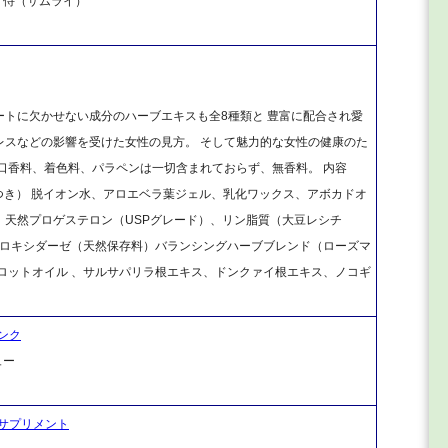
侍（サムライ）
トに欠かせない成分のハーブエキスも全8種類と 豊富に配合され愛
レスなどの影響を受けた女性の見方。 そして魅力的な女性の健康のた
口香料、着色料、パラペンは一切含まれておらず、無香料。 内容
につき） 脱イオン水、アロエベラ葉ジェル、乳化ワックス、アボカドオ
、天然プロゲステロン（USPグレード）、リン脂質（大豆レシチ
ペロキシダーゼ（天然保存料）バランシングハーブブレンド（ローズマ
ロットオイル 、サルサパリラ根エキス、ドンクァイ根エキス、ノコギ
ンク
ュー
サプリメント