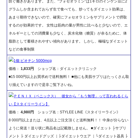
防ぐ働きがあります。 また、“フォセオラミン”は1キロのインゲン豆に2
グラムしか含まれておらず生で食べても、炒ってもダイエット効果は、
あまり期待できないので、確実にフォセオラミンをサプリメントで摂取
するのが効果的です。 女性は筋肉の量が男性に比べると少ないので、エ
ネルギーとしての消費量も少なく、炭水化物（糖質）が余るために、体
脂肪として蓄積されやすい傾向があります。 しかし、極端なダイエット
などの食事制限
1個 ビオチン 5000mcg
価格：
1,833円
ショップ名：ダイエットクリニック
■15 000円以上お買求めで送料無料！ ■他にも美肌サプリはたっくさん取
り揃えていますので是非ご覧下さいね。
ＰＥＮＩＸ（ペニックス） 彼女から「もう無理」って言われるくら
い【スタイリーライン】
価格：
4,980円
ショップ名：STYLEE LINE《スタイリーライン》
8 000円以上または、4点以上ご注文頂くと送料無料！！ 中身が分らない
ように発送！送り状に商品名は記載致しません。 ■ダイエット ├サプリ
メント ├ ダイエッドグッズ ｜├ダイエットウエア ｜└ダイエット器具 ├