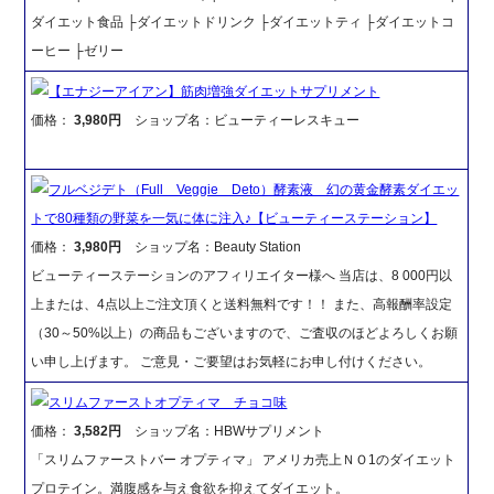
ダイエット食品 ├ダイエットドリンク ├ダイエットティ ├ダイエットコ
ーヒー ├ゼリー
【エナジーアイアン】筋肉増強ダイエットサプリメント
価格：
3,980円
ショップ名：ビューティーレスキュー
フルベジデト（Full Veggie Deto）酵素液 幻の黄金酵素ダイエッ
トで80種類の野菜を一気に体に注入♪【ビューティーステーション】
価格：
3,980円
ショップ名：Beauty Station
ビューティーステーションのアフィリエイター様へ 当店は、8 000円以
上または、4点以上ご注文頂くと送料無料です！！ また、高報酬率設定
（30～50%以上）の商品もございますので、ご査収のほどよろしくお願
い申し上げます。 ご意見・ご要望はお気軽にお申し付けください。
スリムファーストオプティマ チョコ味
価格：
3,582円
ショップ名：HBWサプリメント
「スリムファーストバー オプティマ」 アメリカ売上ＮＯ1のダイエット
プロテイン。満腹感を与え食欲を抑えてダイエット。