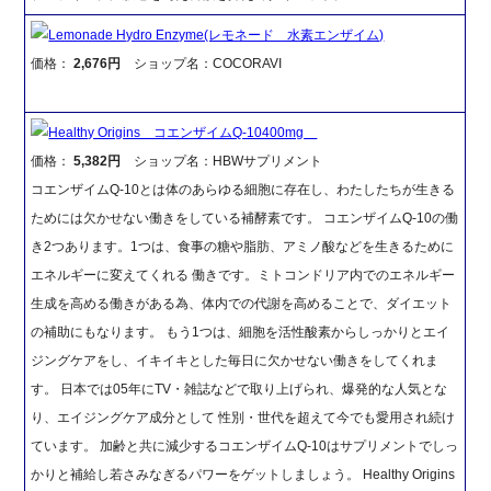
Lemonade Hydro Enzyme(レモネード 水素エンザイム)
価格：
2,676円
ショップ名：COCORAVI
Healthy Origins コエンザイムQ-10400mg
価格：
5,382円
ショップ名：HBWサプリメント
コエンザイムQ-10とは体のあらゆる細胞に存在し、わたしたちが生きる
ためには欠かせない働きをしている補酵素です。 コエンザイムQ-10の働
き2つあります。1つは、食事の糖や脂肪、アミノ酸などを生きるために
エネルギーに変えてくれる 働きです。ミトコンドリア内でのエネルギー
生成を高める働きがある為、体内での代謝を高めることで、ダイエット
の補助にもなります。 もう1つは、細胞を活性酸素からしっかりとエイ
ジングケアをし、イキイキとした毎日に欠かせない働きをしてくれま
す。 日本では05年にTV・雑誌などで取り上げられ、爆発的な人気とな
り、エイジングケア成分として 性別・世代を超えて今でも愛用され続け
ています。 加齢と共に減少するコエンザイムQ-10はサプリメントでしっ
かりと補給し若さみなぎるパワーをゲットしましょう。 Healthy Origins