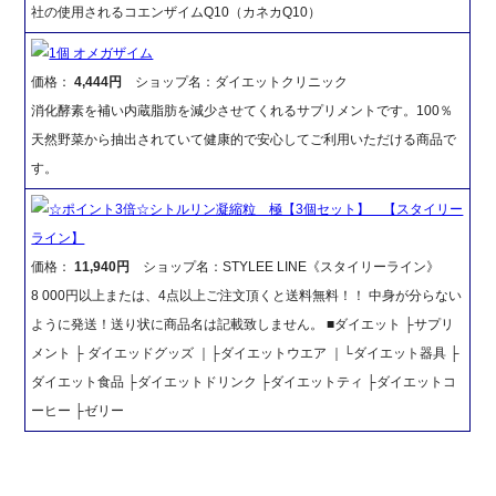
社の使用されるコエンザイムQ10（カネカQ10）
1個 オメガザイム
価格：
4,444円
ショップ名：ダイエットクリニック
消化酵素を補い内蔵脂肪を減少させてくれるサプリメントです。100％
天然野菜から抽出されていて健康的で安心してご利用いただける商品で
す。
☆ポイント3倍☆シトルリン凝縮粒 極【3個セット】 【スタイリー
ライン】
価格：
11,940円
ショップ名：STYLEE LINE《スタイリーライン》
8 000円以上または、4点以上ご注文頂くと送料無料！！ 中身が分らない
ように発送！送り状に商品名は記載致しません。 ■ダイエット ├サプリ
メント ├ ダイエッドグッズ ｜├ダイエットウエア ｜└ダイエット器具 ├
ダイエット食品 ├ダイエットドリンク ├ダイエットティ ├ダイエットコ
ーヒー ├ゼリー