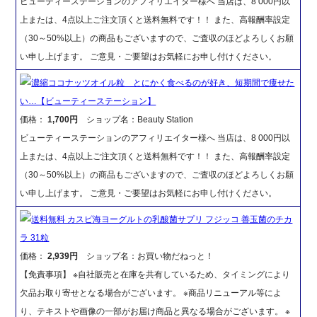
ビューティーステーションのアフィリエイター様へ 当店は、8 000円以
上または、4点以上ご注文頂くと送料無料です！！ また、高報酬率設定
（30～50%以上）の商品もございますので、ご査収のほどよろしくお願
い申し上げます。 ご意見・ご要望はお気軽にお申し付けください。
濃縮ココナッツオイル粒 とにかく食べるのが好き、短期間で痩せた
い…【ビューティーステーション】
価格：
1,700円
ショップ名：Beauty Station
ビューティーステーションのアフィリエイター様へ 当店は、8 000円以
上または、4点以上ご注文頂くと送料無料です！！ また、高報酬率設定
（30～50%以上）の商品もございますので、ご査収のほどよろしくお願
い申し上げます。 ご意見・ご要望はお気軽にお申し付けください。
送料無料 カスピ海ヨーグルトの乳酸菌サプリ フジッコ 善玉菌のチカ
ラ 31粒
価格：
2,939円
ショップ名：お買い物だねっと！
【免責事項】 ※自社販売と在庫を共有しているため、タイミングにより
欠品お取り寄せとなる場合がございます。 ※商品リニューアル等によ
り、テキストや画像の一部がお届け商品と異なる場合がございます。 ※