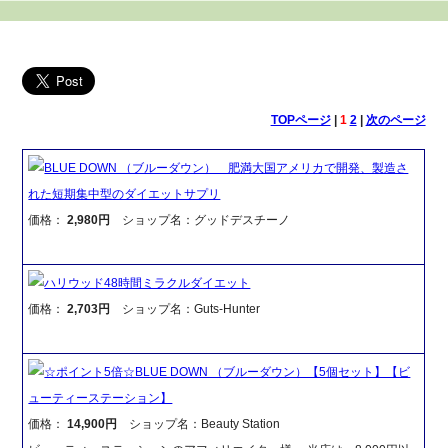
TOPページ
|
1
2
|
次のページ
BLUE DOWN （ブルーダウン） 肥満大国アメリカで開発、製造さ
れた短期集中型のダイエットサプリ
価格：
2,980円
ショップ名：グッドデスチーノ
ハリウッド48時間ミラクルダイエット
価格：
2,703円
ショップ名：Guts-Hunter
☆ポイント5倍☆BLUE DOWN （ブルーダウン）【5個セット】【ビ
ューティーステーション】
価格：
14,900円
ショップ名：Beauty Station