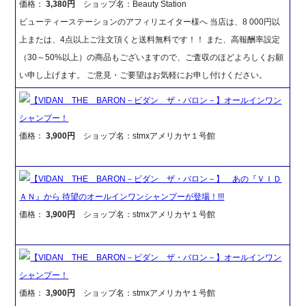
価格：
3,380円
ショップ名：Beauty Station
ビューティーステーションのアフィリエイター様へ 当店は、8 000円以
上または、4点以上ご注文頂くと送料無料です！！ また、高報酬率設定
（30～50%以上）の商品もございますので、ご査収のほどよろしくお願
い申し上げます。 ご意見・ご要望はお気軽にお申し付けください。
【VIDAN THE BARON－ビダン ザ・バロン－】オールインワン
シャンプー！
価格：
3,900円
ショップ名：stmxアメリカヤ１号館
【VIDAN THE BARON－ビダン ザ・バロン－】 あの『ＶＩＤ
ＡＮ』から 待望のオールインワンシャンプーが登場！!!!
価格：
3,900円
ショップ名：stmxアメリカヤ１号館
【VIDAN THE BARON－ビダン ザ・バロン－】オールインワン
シャンプー！
価格：
3,900円
ショップ名：stmxアメリカヤ１号館