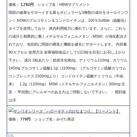
価格：
1,782円
ショップ名：HBWサプリメント
関節の健康をサポートする最もポピュラーな3種類の成分をオールインワ
ン！ NOWのグルコサミン＆コンドロイチンは、100％Sulfate（硫酸化）
タイプを使用しており、体内利用能力に優れています。さらに、これら
の成分と相乗的に働くメチルサルフォニルメタン（MSM）が強化配合さ
れており、包括的に関節の構造と機能を健全にサポートします。 内容量
90カプセル 使用方法 栄養補助食品として1日3粒を目安にお召し上がり
下さい。 成分 3粒あたり：総炭水化物2g、ナトリウム110mg、カリウム
245mg グルコサミン硫酸1.1g（1100mg）（グルコサミン硫酸カリウム
コンプレックス 1500mgより） コンドロイチン硫酸ナトリウム（牛由
来） 1.2g（1200mg） MSM（メチルサルフォニルメタン）300mg 注
意 ・ 甲殻類にアレルギーのある方はご摂取しないで下さい。 ・ 開封後
は涼
サンリオシリーズ「ハローキティのひなまつり」【リーメント】
価格：
779円
ショップ名：みぞた商店