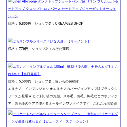
Linen All-in-one タンクトップショートパンツ麻 リネン フリル 上下セ
ットアップ クロップド ロンパース セットアップジョーゼットオールイ
ンワン
価格：
5,800円
ショップ名：CREA WEB SHOP
ぷちサンプルシリーズ「ひな人形」【リーメント】
価格：
779円
ショップ名：みぞた商店
エヌナノ インプルジェル 100ml 髭剃り後の顔、全身のムダ毛もこ
れ1本！【当日発送】
価格：
5,500円
ショップ名：旨いもの探検隊
エヌナノ インプルジェル ★エヌナノのバージョンアップ版ブラックシ
リーズが登場★ ヒゲ剃り後のお顔、スネ毛、腕毛、胸毛などのボディケ
ア、除毛後のケアで使えるオールインワンタイプです これこれ倶楽部
デリケートハーバルウォーター＆ソープセット 女性のデリケートゾ
ーンが生まれ変わる☆【ビューティーステーション】