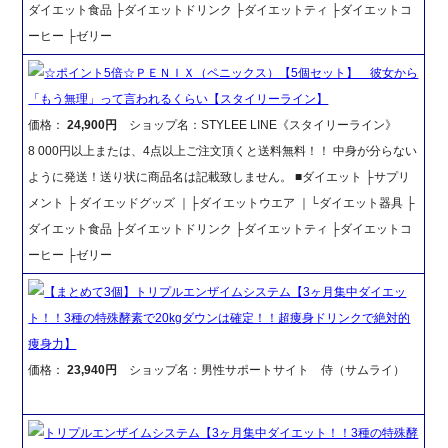
ダイエット食品 ├ダイエットドリンク ├ダイエットティ ├ダイエットコ
ーヒー ├ゼリー
☆ポイント5倍☆ＰＥＮＩＸ（ペニックス）【5個セット】 彼女から
「もう無理」って言われるくらい【スタイリーライン】
価格：
24,900円
ショップ名：STYLEE LINE《スタイリーライン》
8 000円以上または、4点以上ご注文頂くと送料無料！！ 中身が分らない
ように発送！送り状に商品名は記載致しません。 ■ダイエット ├サプリ
メント ├ ダイエッドグッズ ｜├ダイエットウエア ｜└ダイエット器具 ├
ダイエット食品 ├ダイエットドリンク ├ダイエットティ ├ダイエットコ
ーヒー ├ゼリー
【まとめて3個】トリプルエンザイムシステム【3ヶ月集中ダイエッ
ト！！3種の特殊酵素で20kgダウンは確定！！超痩身ドリンクで絶対的
痩身力】
価格：
23,940円
ショップ名：男性サポートサイト 侍（サムライ）
トリプルエンザイムシステム【3ヶ月集中ダイエット！！3種の特殊酵