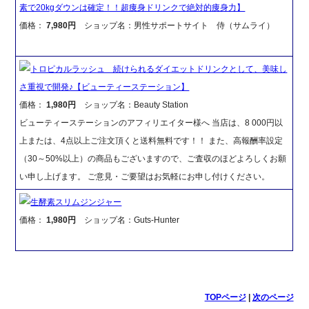
素で20kgダウンは確定！！超痩身ドリンクで絶対的痩身力】
価格：
7,980円
ショップ名：男性サポートサイト 侍（サムライ）
トロピカルラッシュ 続けられるダイエットドリンクとして、美味し
さ重視で開発♪【ビューティーステーション】
価格：
1,980円
ショップ名：Beauty Station
ビューティーステーションのアフィリエイター様へ 当店は、8 000円以
上または、4点以上ご注文頂くと送料無料です！！ また、高報酬率設定
（30～50%以上）の商品もございますので、ご査収のほどよろしくお願
い申し上げます。 ご意見・ご要望はお気軽にお申し付けください。
生酵素スリムジンジャー
価格：
1,980円
ショップ名：Guts-Hunter
TOPページ
|
次のページ