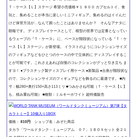
Ｔ・ケース【Ｌ】ステージ 希望小売価格￥１ ８００ カプセルトイ、食
玩と、集めることが本当に楽しいミニフィギュア。集めるのはイイんだ
けど保管方法が…なんて困ったことはありませんか？ そんなアナタに
朗報です。 ディスプレイケースとして、模型の世界では定番となってい
るウェーブの『Ｔ・ケース』 に、ベースが階段状になっている『Ｔ・ケ
ース【Ｌ】ステージ』が新登場。 イラストのようにコレクションサイズ
のフィギュアなどをひとつのケースの中で立体的に ディスプレイするこ
とが可能です。これさえあれば自慢のコレクションがグッと引き立ち ま
すヨ！ ●プラスチック製ディスプレイ用ケース ●新製品 ●台座が階段状な
ので、コレクションサイズのフィギュアなどを飾るのに最適です。 ■内
寸：幅280×奥行150×高さ113ミリ ■つみかさね可能（Ｔ・ケース【Ｌ】
も、積み重ね可能） ■種類：ミルキーホワイト 超特価販売
WORLD TANK MUSEUM（ワールドタンクミュージアム）第7弾【タ
カラトミー】10個入り1BOX
価格：
810円
ショップ名：みぞた商店
タカラ「ワールドタンク・ミュージアム ０７」１ＢＯＸセット 全２１