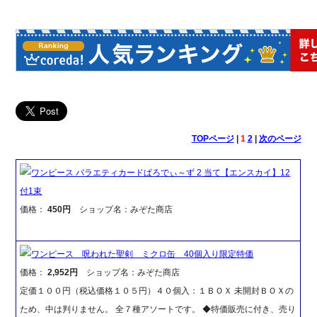
TOPページ
|
1
2
|
次のページ
ワンピース バラエティカードぱろでぃ～ず 2 当て【エンスカイ】12
付1束
価格：
450円
ショップ名：みぞた商店
ワンピース 呪われた聖剣 ミクロ缶 40個入り限定特価
価格：
2,952円
ショップ名：みぞた商店
定価１００円（税込価格１０５円）４０個入：１ＢＯＸ 未開封ＢＯＸの
ため、中は判りません。 全７種アソートです。 ◆特価販売に付き、売り