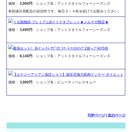
価格：
2,900円
ショップ名：アットスタイルフォーシーズンズ
有効成分高配合の自信作です。毎日３～４粒を続けてお飲みください。
うる肌物語-プレミアムBメイクタブレット★メルマガ限定★
価格：
3,695円
ショップ名：アットスタイルフォーシーズンズ
最強セット! B-ﾋﾞｭｰﾃｨｰｻﾌﾟﾘｸﾞﾗﾏｰ＋ﾏｯｸｽｱｯﾌﾟ2袋＋ﾌﾟﾙｵｲ5包
価格：
8,148円
ショップ名：アットスタイルフォーシーズンズ
【エナジーアイアン加圧シャツ】加圧式強力筋肉インナー ダイエット
価格：
3,980円
ショップ名：ビューティーレスキュー
TOPページ
|
次のページ