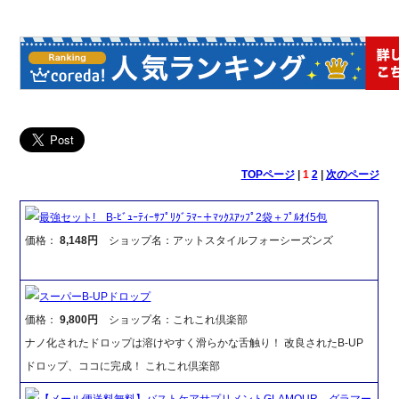
TOPページ
|
1
2
|
次のページ
最強セット! B-ﾋﾞｭｰﾃｨｰｻﾌﾟﾘｸﾞﾗﾏｰ＋ﾏｯｸｽｱｯﾌﾟ2袋＋ﾌﾟﾙｵｲ5包
価格：
8,148円
ショップ名：アットスタイルフォーシーズンズ
スーパーB-UPドロップ
価格：
9,800円
ショップ名：これこれ倶楽部
ナノ化されたドロップは溶けやすく滑らかな舌触り！ 改良されたB-UP
ドロップ、ココに完成！ これこれ倶楽部
【メール便送料無料】バストケアサプリメントGLAMOUR グラマー