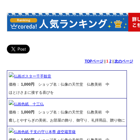
TOPページ
|
1
2
|
次のページ
仏画ポスター千手観音
価格：
1,000円
ショップ名：仏像の天竺堂 仏教美術 中
ほとけさまに接する喜びを
仏画色紙 十三仏
価格：
1,000円
ショップ名：仏像の天竺堂 仏教美術 中
癒しとやすらぎの美術。お部屋の飾り、御守り、礼拝用品、贈り物に
仏画色紙 干支の守り本尊 虚空蔵菩薩
価格：
1,000円
ショップ名：仏像の天竺堂 仏教美術 中