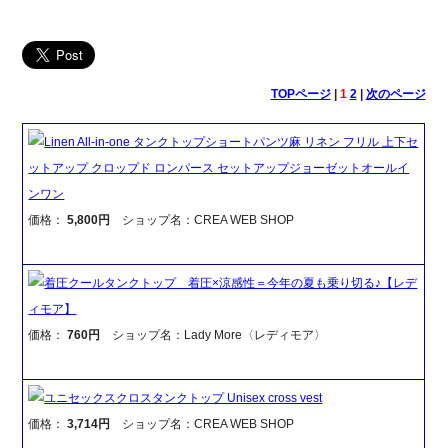
TOPページ
|
1
2
|
次のページ
Linen All-in-one タンクトップショートパンツ麻 リネン フリル 上下セ
ットアップ クロップド ロンパース セットアップジョーゼットオールイ
ンワン
価格：
5,800円
ショップ名：CREA WEB SHOP
着圧クールタンクトップ 着圧×涼感性＝今年の夏も乗り切る♪【レデ
ィモア】
価格：
760円
ショップ名：Lady More〈レディモア〉
ユニセックスクロスタンクトップ Unisex cross vest
価格：
3,714円
ショップ名：CREA WEB SHOP