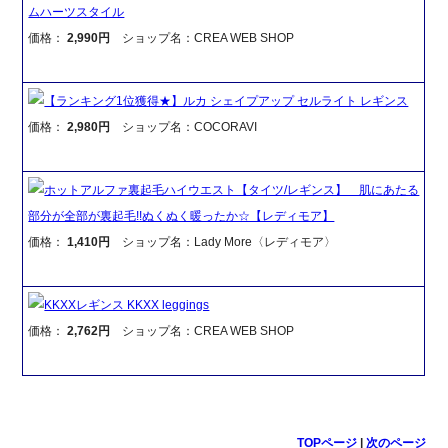
ムハーツスタイル
価格：
2,990円
ショップ名：CREA WEB SHOP
【ランキング1位獲得★】ルカ シェイプアップ セルライト レギンス
価格：
2,980円
ショップ名：COCORAVI
ホットアルファ裏起毛ハイウエスト【タイツ/レギンス】 肌にあたる
部分が全部が裏起毛!!ぬくぬく暖ったか☆【レディモア】
価格：
1,410円
ショップ名：Lady More〈レディモア〉
KKXXレギンス KKXX leggings
価格：
2,762円
ショップ名：CREA WEB SHOP
TOPページ
|
次のページ