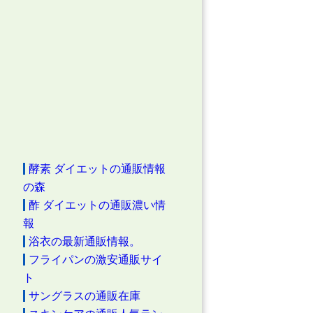
酵素 ダイエットの通販情報
の森
酢 ダイエットの通販濃い情
報
浴衣の最新通販情報。
フライパンの激安通販サイ
ト
サングラスの通販在庫