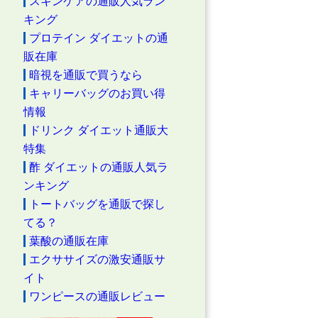
スキンケアの通販人気ラン
キング
プロテイン ダイエットの通
販在庫
暗視を通販で買うなら
キャリーバッグのお買い得
情報
ドリンク ダイエット通販大
特集
酢 ダイエットの通販人気ラ
ンキング
トートバッグを通販で探し
てる？
葉酸の通販在庫
エクササイズの激安通販サ
イト
ワンピースの通販レビュー