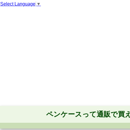
Select Language
▼
ペンケースって通販で買