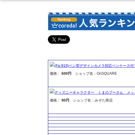
(Fa-919)ペン型デザインカメラ対応ペンケース
価格：
600円
ショップ名：OnSQUARE
ディズニーキャラクター くまのプーさん メッ
価格：
90円
ショップ名：みぞた商店