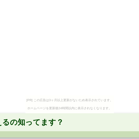
[PR] この広告は3ヶ月以上更新がないため表示されています。
ホームページを更新後24時間以内に表示されなくなります。
えるの知ってます？