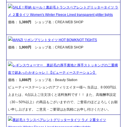
SALE！即納 セール！裏起毛トランスペアレントグリッタータイツ ラ
メ ２重タイツ Women's Winter Fleece Lined transparent glitter tights
価格：
1,389円
ショップ名：CREA WEB SHOP
MANZI リボンプリントタイツ HOT BOWKNOT TIGHTS
価格：
1,900円
ショップ名：CREA WEB SHOP
レギンスウォーマー 裏起毛の厚手裏地と厚手ストッキングの二重構
造で超あったかオシャレ！【ビューティーステーション】
価格：
1,886円
ショップ名：Beauty Station
ビューティーステーションのアフィリエイター様へ 当店は、8 000円以
上または、4点以上ご注文頂くと送料無料です！！ また、高報酬率設定
（30～50%以上）の商品もございますので、ご査収のほどよろしくお願
い申し上げます。 ご意見・ご要望はお気軽にお申し付けください。
裏起毛トランスペアレントグリッタータイツ ラメ ２重タイツ