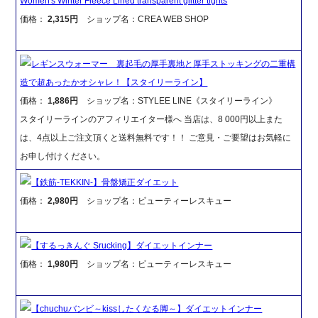
Women's Winter Fleece Lined transparent glitter tights
価格：
2,315円
ショップ名：CREA WEB SHOP
レギンスウォーマー 裏起毛の厚手裏地と厚手ストッキングの二重構
造で超あったかオシャレ！【スタイリーライン】
価格：
1,886円
ショップ名：STYLEE LINE《スタイリーライン》
スタイリーラインのアフィリエイター様へ 当店は、8 000円以上また
は、4点以上ご注文頂くと送料無料です！！ ご意見・ご要望はお気軽に
お申し付けください。
【鉄筋-TEKKIN-】骨盤矯正ダイエット
価格：
2,980円
ショップ名：ビューティーレスキュー
【するっきんぐ Srucking】ダイエットインナー
価格：
1,980円
ショップ名：ビューティーレスキュー
【chuchuバンビ～kissしたくなる脚～】ダイエットインナー