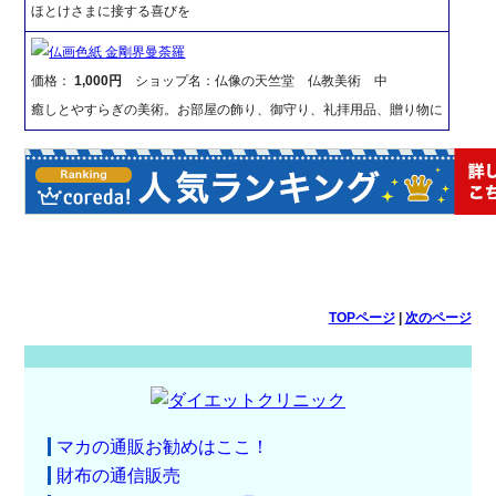
ほとけさまに接する喜びを
仏画色紙 金剛界曼荼羅
価格：
1,000円
ショップ名：仏像の天竺堂 仏教美術 中
癒しとやすらぎの美術。お部屋の飾り、御守り、礼拝用品、贈り物に
TOPページ
|
次のページ
マカの通販お勧めはここ！
財布の通信販売