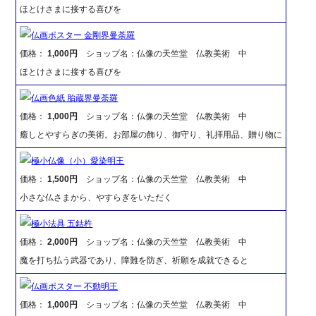
ほとけさまに接する喜びを
仏画ポスター 金剛界曼荼羅
価格：
1,000円
ショップ名：仏像の天竺堂 仏教美術 中
ほとけさまに接する喜びを
仏画色紙 胎蔵界曼荼羅
価格：
1,000円
ショップ名：仏像の天竺堂 仏教美術 中
癒しとやすらぎの美術。お部屋の飾り、御守り、礼拝用品、贈り物に
極小仏像（小）愛染明王
価格：
1,500円
ショップ名：仏像の天竺堂 仏教美術 中
小さな仏さまから、やすらぎをいただく
極小法具 五鈷杵
価格：
2,000円
ショップ名：仏像の天竺堂 仏教美術 中
魔を打ち払う武器であり、障難を防ぎ、祈願を成就できると
仏画ポスター 不動明王
価格：
1,000円
ショップ名：仏像の天竺堂 仏教美術 中