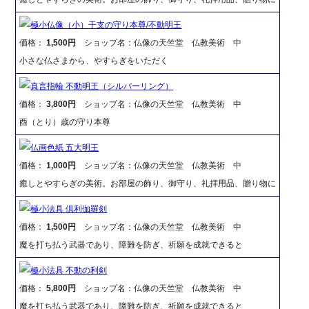
極小仏像（小）干支の守り本尊/不動明王
価格：
1,500円
ショップ名：仏像の天竺堂 仏教美術 中
小さな仏さまから、やすらぎをいただく
真言指輪 不動明王（シルバーリング）
価格：
3,800円
ショップ名：仏像の天竺堂 仏教美術 中
酉（とり）歳の守り本尊
仏画色紙 五大明王
価格：
1,000円
ショップ名：仏像の天竺堂 仏教美術 中
癒しとやすらぎの美術。お部屋の飾り、御守り、礼拝用品、贈り物に
極小法具 倶利伽羅剣
価格：
1,500円
ショップ名：仏像の天竺堂 仏教美術 中
魔を打ち払う武器であり、障難を防ぎ、祈願を成就できると
極小法具 不動の利剣
価格：
5,800円
ショップ名：仏像の天竺堂 仏教美術 中
魔を打ち払う武器であり、障難を防ぎ、祈願を成就できると