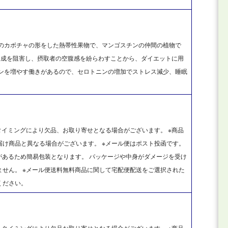
のカボチャの形をした熱帯性果物で、マンゴスチンの仲間の植物で
肪合成を阻害し、摂取者の空腹感を紛らわすことから、ダイエットに用
ニンを増やす働きがあるので、セロトニンの増加でストレス減少、睡眠
タイミングにより欠品、お取り寄せとなる場合がございます。 ※商品
け商品と異なる場合がございます。 ※メール便はポスト投函です。
があるため簡易包装となります。 パッケージや中身がダメージを受け
せん。 ※メール便送料無料商品に関して宅配便配送をご選択された
ください。