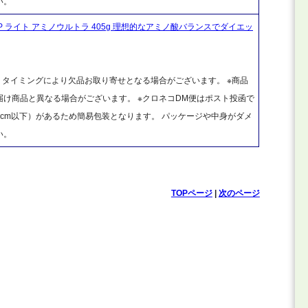
い。
P ライト アミノウルトラ 405g 理想的なアミノ酸バランスでダイエッ
、タイミングにより欠品お取り寄せとなる場合がございます。 ※商品
け商品と異なる場合がございます。 ※クロネコDM便はポスト投函で
cm以下）があるため簡易包装となります。 パッケージや中身がダメ
い。
TOPページ
|
次のページ