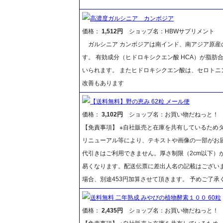
高濃度ガルシニア カンボジア
価格：
1,512円
ショップ名：HBWサプリメント
ガルシニア カンボジアは南インド、南アジア原産
す。 有効成分（ヒドロキシクエン酸 HCA）が脂
いられます。 またヒドロキシクエン酸は、セロト
改善もあります
【送料無料】野の恵み 62粒 メール便
価格：
3,102円
ショップ名：お買い物だねっと！
【免責事項】 ※自社販売と在庫を共有しているため
リニューアル等により、テキストや画像の一部がお届
代引きはご利用できません。厚さ制限（2cm以下）
易くなります。配送伝票に差出人名の記載はございま
場合、別途453円加算させて頂きます。 予めご了承
送料無料 二年熟成 みやびの植物酵素１００ 60粒
価格：
2,435円
ショップ名：お買い物だねっと！