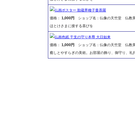
仏画ポスター 胎蔵界種子曼荼羅
価格：
1,000円
ショップ名：仏像の天竺堂 仏教
ほとけさまに接する喜びを
仏画色紙 干支の守り本尊 大日如来
価格：
1,000円
ショップ名：仏像の天竺堂 仏教
癒しとやすらぎの美術。お部屋の飾り、御守り、礼