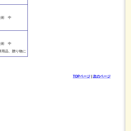
美術 中
美術 中
拝用品、贈り物に
TOPページ
|
次のページ