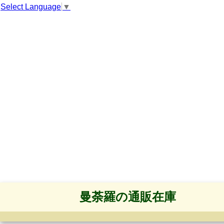
Select Language
▼
曼荼羅の通販在庫