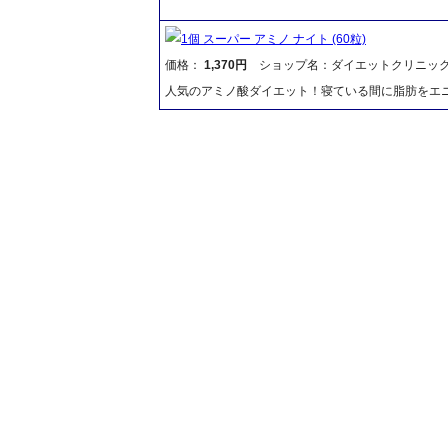
1個 スーパー アミノ ナイト (60粒)
価格：
1,370円
ショップ名：ダイエットクリニッ
人気のアミノ酸ダイエット！寝ている間に脂肪をエ