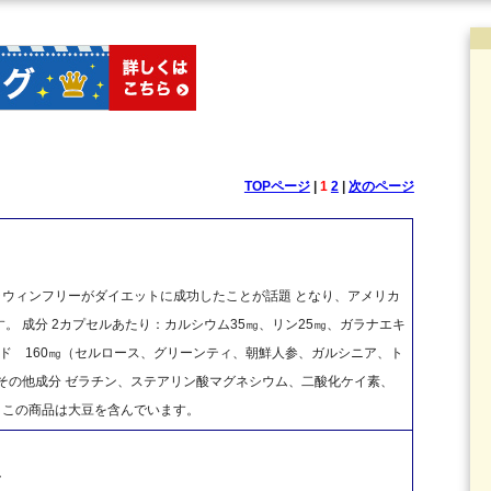
TOPページ
|
1
2
|
次のページ
ペラウィンフリーがダイエットに成功したことが話題 となり、アメリカ
 成分 2カプセルあたり：カルシウム35㎎、リン25㎎、ガラナエキ
ンド 160㎎（セルロース、グリーンティ、朝鮮人参、ガルシニア、ト
その他成分 ゼラチン、ステアリン酸マグネシウム、二酸化ケイ素、
、大豆 この商品は大豆を含んでいます。
ク