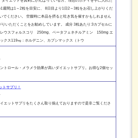
。ダイエットを真剣にがんばっている方、理想のボディを手に入れた
1週間は1～2粒を目安に、 8日目より1日2～3粒をお召し上がりくだ
ないでください。 空腹時に本品を摂ると吐き気を催すかもしれません
りいただくことをお勧めしています。 成分 3粒あたり:3カプセルに
コレウスフォルスコリ 250mg、ベータフェネチルアミン 150mg エ
ックス119㎎：ホルデニン、カプシマックス（トウ
ク
食欲コントロール・メラメラ効果が高いダイエットサプリ。お得な2個セッ
エットサプリ！
ク
にもダイエットサプリをたくさん取り揃えておりますので是非ご覧くださ