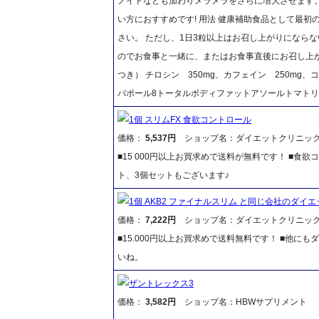
ノイドなども加わりメラメラをさらに増大させます
い方におすすめです! 用法 健康補助食品として最初の
さい。 ただし、1日3粒以上はお召し上がりになら
のでお食事と一緒に、またはお食事直後にお召し上が
つき） チロシン 350mg、カフェイン 250mg、
バポール8トータルボディファットアソールトマトリ
1個 スリムFX 食欲コントロール
価格：
5,537円
ショップ名：ダイエットクリニッ
■15 000円以上お買求めで送料が無料です！ ■
ト、3個セットもございます♪
1個 AKB2 ファイナルスリム と同じ会社のダイ
価格：
7,222円
ショップ名：ダイエットクリニッ
■15.000円以上お買求めで送料無料です！ ■他
いね。
ザントレックス3
価格：
3,582円
ショップ名：HBWサプリメント