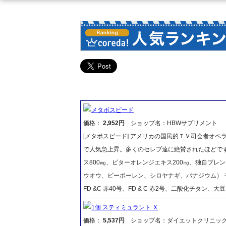
メタボスピード
価格：
2,952円
ショップ名：HBWサプリメント
[メタボスピード] アメリカの国民的ＴＶ司会者オ
で人気急上昇。多くのセレブ達に絶賛されたほどです。
ス800㎎、ビターオレンジエキス200㎎、独自ブレ
ウオウ、ビーポーレン、シロヤナギ、バナジウム） 
FD &C 赤40号、FD & C 赤2号、二酸化チタン
1個 スティミュラント Ｘ
価格：
5,537円
ショップ名：ダイエットクリニッ