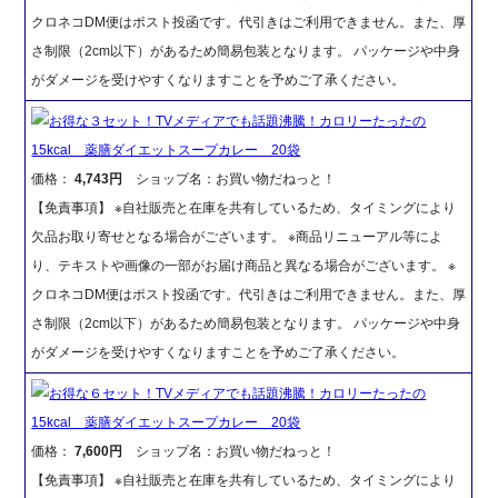
クロネコDM便はポスト投函です。代引きはご利用できません。また、厚
さ制限（2cm以下）があるため簡易包装となります。 パッケージや中身
がダメージを受けやすくなりますことを予めご了承ください。
お得な３セット！TVメディアでも話題沸騰！カロリーたったの
15kcal 薬膳ダイエットスープカレー 20袋
価格：
4,743円
ショップ名：お買い物だねっと！
【免責事項】 ※自社販売と在庫を共有しているため、タイミングにより
欠品お取り寄せとなる場合がございます。 ※商品リニューアル等によ
り、テキストや画像の一部がお届け商品と異なる場合がございます。 ※
クロネコDM便はポスト投函です。代引きはご利用できません。また、厚
さ制限（2cm以下）があるため簡易包装となります。 パッケージや中身
がダメージを受けやすくなりますことを予めご了承ください。
お得な６セット！TVメディアでも話題沸騰！カロリーたったの
15kcal 薬膳ダイエットスープカレー 20袋
価格：
7,600円
ショップ名：お買い物だねっと！
【免責事項】 ※自社販売と在庫を共有しているため、タイミングにより