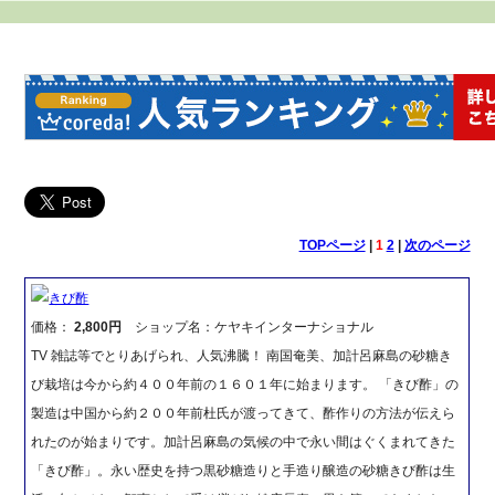
TOPページ
|
1
2
|
次のページ
きび酢
価格：
2,800円
ショップ名：ケヤキインターナショナル
TV 雑誌等でとりあげられ、人気沸騰！ 南国奄美、加計呂麻島の砂糖き
び栽培は今から約４００年前の１６０１年に始まります。 「きび酢」の
製造は中国から約２００年前杜氏が渡ってきて、酢作りの方法が伝えら
れたのが始まりです。加計呂麻島の気候の中で永い間はぐくまれてきた
「きび酢」。永い歴史を持つ黒砂糖造りと手造り醸造の砂糖きび酢は生