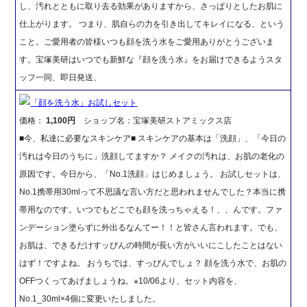
し、汚れとともに取り去る効果がありますから、さっぱりとしたお肌に
仕上がります。 つまり、肌自らの力を引き出してキレイになる、という
こと。ご愛用者の皆様いつも顔を洗う水をご愛用ありがとうございま
す。宝塚美研はいつでも新鮮な『顔を洗う水』をお届けできるようスタ
ッフ一同、即日発送、
「顔を洗う水」お試しセット
価格：
1,100円
ショップ名：宝塚美研ストアミックス店
■今、私達に必要なスキンケア■ スキンケアの基本は「洗顔」、「今日の
汚れは今日のうちに」洗顔してますか？ メイクの汚れは、お肌の老化の
原因です。今日から、「No.1洗顔」はじめましょう。 お試しセットは、
No.1携帯用30mlって不思議な言い方だと思われませんでした？本当に携
帯用なのです。いつでもどこでも顔を洗っちゃえる！、、んです。ファ
ンデーション塗らずに外出るなんてー！！と皆さん言われます。でも、
お肌は、できるだけすッぴんの時間が長い方がいいにこしたことはない
はず！ですよね。 おうちでは、すっぴんでしょ？ 顔を洗う水で、お肌の
OFFつくってあげましょうね。※10/06より、セット内容を、
No.1_30ml×4個に変更いたしました。