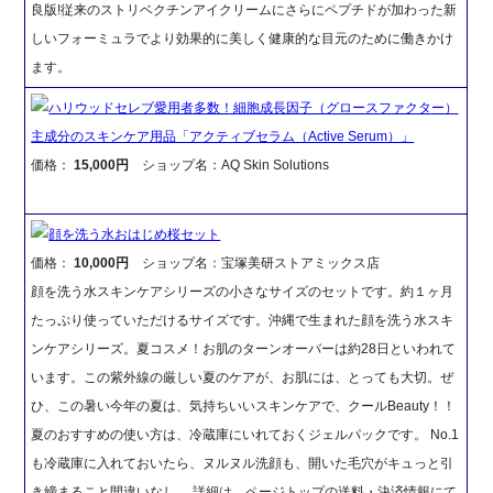
良版!従来のストリベクチンアイクリームにさらにペプチドが加わった新
しいフォーミュラでより効果的に美しく健康的な目元のために働きかけ
ます。
ハリウッドセレブ愛用者多数！細胞成長因子（グロースファクター）
主成分のスキンケア用品「アクティブセラム（Active Serum）」
価格：
15,000円
ショップ名：AQ Skin Solutions
顔を洗う水おはじめ桜セット
価格：
10,000円
ショップ名：宝塚美研ストアミックス店
顔を洗う水スキンケアシリーズの小さなサイズのセットです。約１ヶ月
たっぷり使っていただけるサイズです。沖縄で生まれた顔を洗う水スキ
ンケアシリーズ。夏コスメ！お肌のターンオーバーは約28日といわれて
います。この紫外線の厳しい夏のケアが、お肌には、とっても大切。ぜ
ひ、この暑い今年の夏は、気持ちいいスキンケアで、クールBeauty！！
夏のおすすめの使い方は、冷蔵庫にいれておくジェルパックです。 No.1
も冷蔵庫に入れておいたら、ヌルヌル洗顔も、開いた毛穴がキュっと引
き締まること間違いなし。 詳細は、ページトップの送料・決済情報にて