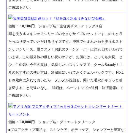
ご確認下さい。
宝塚美研美肌計画セット『顔を洗う水＆うみないび石鹸』
価格：
10,186円
ショップ名：宝塚美研ストアミックス店
顔を洗う水スキンケアシリーズの小さなサイズのセットです。約１ヶ月
たっぷり使っていただけるサイズです。沖縄で生まれた顔を洗う水スキ
ンケアシリーズ。夏コスメ！お肌のターンオーバーは約28日といわれて
います。この紫外線の厳しい夏のケアが、お肌には、とっても大切。ぜ
ひ、この暑い今年の夏は、気持ちいいスキンケアで、クールBeauty！！
夏のおすすめの使い方は、冷蔵庫にいれておくジェルパックです。 No.1
も冷蔵庫に入れておいたら、ヌルヌル洗顔も、開いた毛穴がキュっと引
き締まること間違いなし。 詳細は、ページトップの送料・決済情報にて
ご確認下さい。
アメリカ版 プロアクティブ 4ヵ月分 3点セット クレンザー トナー ト
リートメント
価格：
10,000円
ショップ名：ダイエットクリニック
■プロアクティブ商品は、スキンケア、ボディケア、シャンプーと豊富な