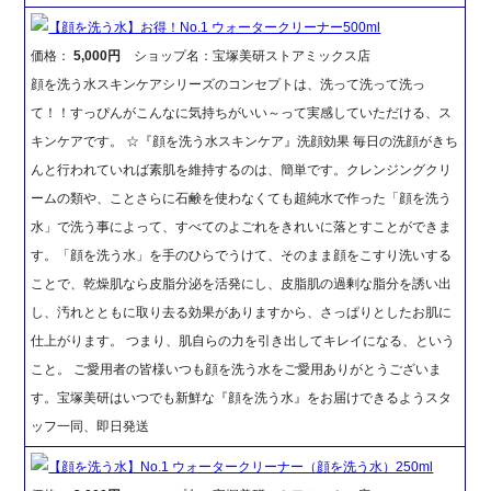
【顔を洗う水】お得！No.1 ウォータークリーナー500ml
価格：
5,000円
ショップ名：宝塚美研ストアミックス店
顔を洗う水スキンケアシリーズのコンセプトは、洗って洗って洗っ
て！！すっぴんがこんなに気持ちがいい～って実感していただける、ス
キンケアです。 ☆『顔を洗う水スキンケア』洗顔効果 毎日の洗顔がきち
んと行われていれば素肌を維持するのは、簡単です。クレンジングクリ
ームの類や、ことさらに石鹸を使わなくても超純水で作った「顔を洗う
水」で洗う事によって、すべてのよごれをきれいに落とすことができま
す。「顔を洗う水」を手のひらでうけて、そのまま顔をこすり洗いする
ことで、乾燥肌なら皮脂分泌を活発にし、皮脂肌の過剰な脂分を誘い出
し、汚れとともに取り去る効果がありますから、さっぱりとしたお肌に
仕上がります。 つまり、肌自らの力を引き出してキレイになる、という
こと。 ご愛用者の皆様いつも顔を洗う水をご愛用ありがとうございま
す。宝塚美研はいつでも新鮮な『顔を洗う水』をお届けできるようスタ
ッフ一同、即日発送
【顔を洗う水】No.1 ウォータークリーナー（顔を洗う水）250ml