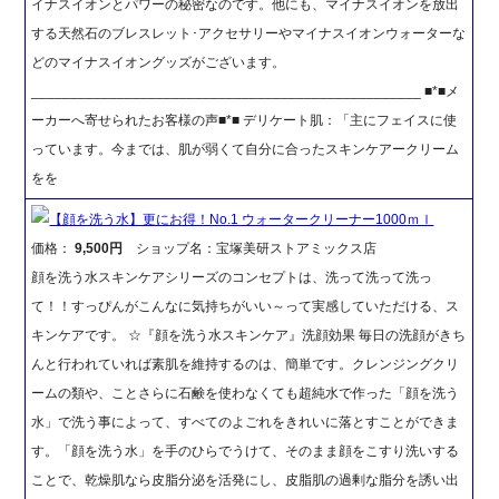
イナスイオンとパワーの秘密なのです。他にも、マイナスイオンを放出
する天然石のブレスレット･アクセサリーやマイナスイオンウォーターな
どのマイナスイオングッズがございます。
__________________________________________________ ■*■メ
ーカーへ寄せられたお客様の声■*■ デリケート肌：「主にフェイスに使
っています。今までは、肌が弱くて自分に合ったスキンケアークリーム
をを
【顔を洗う水】更にお得！No.1 ウォータークリーナー1000ｍｌ
価格：
9,500円
ショップ名：宝塚美研ストアミックス店
顔を洗う水スキンケアシリーズのコンセプトは、洗って洗って洗っ
て！！すっぴんがこんなに気持ちがいい～って実感していただける、ス
キンケアです。 ☆『顔を洗う水スキンケア』洗顔効果 毎日の洗顔がきち
んと行われていれば素肌を維持するのは、簡単です。クレンジングクリ
ームの類や、ことさらに石鹸を使わなくても超純水で作った「顔を洗う
水」で洗う事によって、すべてのよごれをきれいに落とすことができま
す。「顔を洗う水」を手のひらでうけて、そのまま顔をこすり洗いする
ことで、乾燥肌なら皮脂分泌を活発にし、皮脂肌の過剰な脂分を誘い出