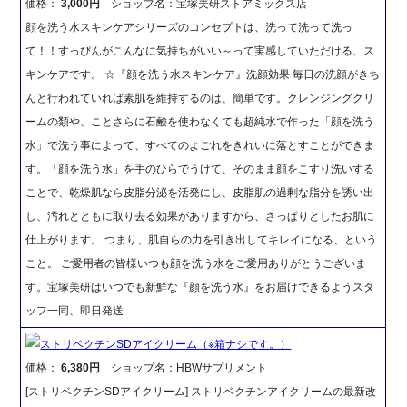
価格：
3,000円
ショップ名：宝塚美研ストアミックス店
顔を洗う水スキンケアシリーズのコンセプトは、洗って洗って洗っ
て！！すっぴんがこんなに気持ちがいい～って実感していただける、ス
キンケアです。 ☆『顔を洗う水スキンケア』洗顔効果 毎日の洗顔がきち
んと行われていれば素肌を維持するのは、簡単です。クレンジングクリ
ームの類や、ことさらに石鹸を使わなくても超純水で作った「顔を洗う
水」で洗う事によって、すべてのよごれをきれいに落とすことができま
す。「顔を洗う水」を手のひらでうけて、そのまま顔をこすり洗いする
ことで、乾燥肌なら皮脂分泌を活発にし、皮脂肌の過剰な脂分を誘い出
し、汚れとともに取り去る効果がありますから、さっぱりとしたお肌に
仕上がります。 つまり、肌自らの力を引き出してキレイになる、という
こと。 ご愛用者の皆様いつも顔を洗う水をご愛用ありがとうございま
す。宝塚美研はいつでも新鮮な『顔を洗う水』をお届けできるようスタ
ッフ一同、即日発送
ストリベクチンSDアイクリーム（※箱ナシです。）
価格：
6,380円
ショップ名：HBWサプリメント
[ストリベクチンSDアイクリーム] ストリベクチンアイクリームの最新改