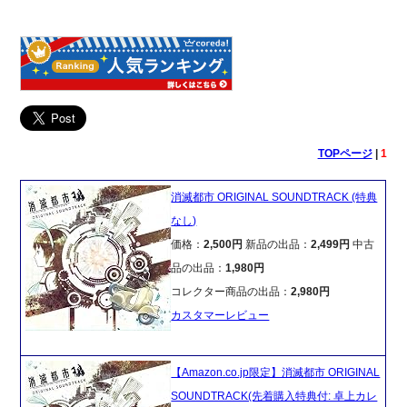
TOPページ
|
1
消滅都市 ORIGINAL SOUNDTRACK (特典
なし)
価格：
2,500円
新品の出品：
2,499円
中古
品の出品：
1,980円
コレクター商品の出品：
2,980円
カスタマーレビュー
【Amazon.co.jp限定】消滅都市 ORIGINAL
SOUNDTRACK(先着購入特典付: 卓上カレ