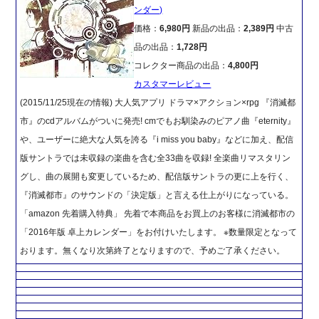
ンダー)
価格：
6,980円
新品の出品：
2,389円
中古
品の出品：
1,728円
コレクター商品の出品：
4,800円
カスタマーレビュー
(2015/11/25現在の情報) 大人気アプリ ドラマ×アクション×rpg 『消滅都
市』のcdアルバムがついに発売! cmでもお馴染みのピアノ曲『eternity』
や、ユーザーに絶大な人気を誇る『i miss you baby』などに加え、配信
版サントラでは未収録の楽曲を含む全33曲を収録! 全楽曲リマスタリン
グし、曲の展開も変更しているため、配信版サントラの更に上を行く、
『消滅都市』のサウンドの「決定版」と言える仕上がりになっている。
「amazon 先着購入特典」 先着で本商品をお買上のお客様に消滅都市の
「2016年版 卓上カレンダー」をお付けいたします。 ※数量限定となって
おります。無くなり次第終了となりますので、予めご了承ください。