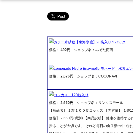
カラー氷砂糖【東海氷糖】20袋入り１パック
価格：
492円
ショップ名：みぞた商店
Lemonade Hydro Enzyme(レモネード 水素エ
価格：
2,676円
ショップ名：COCORAVI
コッカス 120粒入り
価格：
2,660円
ショップ名：リンクスモール
【商品名】 １粒１００食コッカス 【内容量】 １袋
価格】 2 660円(税別) 【商品説明】 健康を維
摂ることが大切です。 けれど毎日の食生活の中では