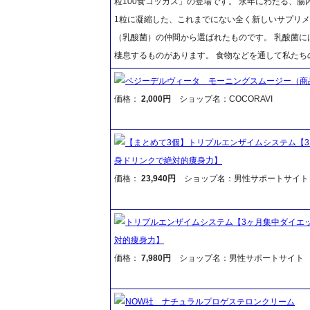
粒100食コッカス」の登場です。 永年にわたる、腸
1粒に凝縮した、これまでにない全く新しいサプリメ
（乳酸菌）の仲間から選ばれたものです。 乳酸菌に
棲息するものがあります。 食物などを通して私た
ベジーデルヴィータ モーニングスムージー（商
価格：
2,000円
ショップ名：COCORAVI
【まとめて3個】トリプルエンザイムシステム【3
身ドリンクで絶対的痩身力】
価格：
23,940円
ショップ名：男性サポートサイト
トリプルエンザイムシステム【3ヶ月集中ダイエッ
対的痩身力】
価格：
7,980円
ショップ名：男性サポートサイト 
NOW社 ナチュラルプロゲステロンクリーム