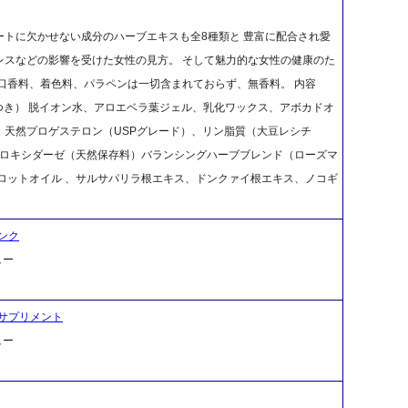
トに欠かせない成分のハーブエキスも全8種類と 豊富に配合され愛
レスなどの影響を受けた女性の見方。 そして魅力的な女性の健康のた
口香料、着色料、パラペンは一切含まれておらず、無香料。 内容
につき） 脱イオン水、アロエベラ葉ジェル、乳化ワックス、アボカドオ
、天然プロゲステロン（USPグレード）、リン脂質（大豆レシチ
ペロキシダーゼ（天然保存料）バランシングハーブブレンド（ローズマ
ロットオイル 、サルサパリラ根エキス、ドンクァイ根エキス、ノコギ
ンク
ュー
サプリメント
ュー