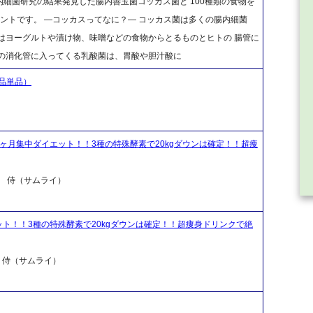
内細菌研究の結果発見した腸内善玉菌コッカス菌と 100種類の食物を
ントです。 ―コッカスってなに？― コッカス菌は多くの腸内細菌
はヨーグルトや漬け物、味噌などの食物からとるものとヒトの 腸管に
ちの消化管に入ってくる乳酸菌は、胃酸や胆汁酸に
品単品）
ヶ月集中ダイエット！！3種の特殊酵素で20kgダウンは確定！！超痩
 侍（サムライ）
ト！！3種の特殊酵素で20kgダウンは確定！！超痩身ドリンクで絶
侍（サムライ）