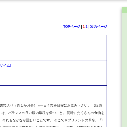
TOPページ
|
1
2
|
次のページ
ンザイム)
120粒入り（約１か月分） ※一日４粒を目安にお飲み下さい。 【販売
持するには、バランスの良い腸内環境を保つこと。 同時にたくさんの食物を
、それもなかなか難しいことです。 そこでサプリメントの革命、「1