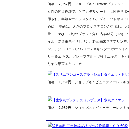
価格：
2,052円
ショップ名：HBWサプリメント
女性の体は複雑で、とてもデリケート。女性美サポー
用され、年齢やライフスタイル、ダイエットやスト
めに！ 本品は、天然のプロゲステロンが含まれ、人
量 85g （約65プッシュ分） 内容成分（13g
イル、野菜由来グリセリン、野菜由来ステアリン酸
ン）、グルコース/グルコースオキシダーゼ/ラクト
リー葉エ キス、グレープフルーツ種子エキス、キャ
リヤシ果実エキス、カ
【スリムマンゴースプラッシュ】ダイエットドリ
価格：
1,980円
ショップ名：ビューティーレスキ
【生水素プラチナスリムプラス】水素ダイエット
価格：
2,980円
ショップ名：ビューティーレスキ
送料無料 二年熟成 みやびの植物酵素１００ 60粒