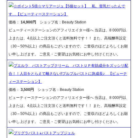
☆ポイント5倍☆マリアージュ【5個セット】 私、貧乳だったんで
す…【ビューティーステーション】
価格：
14,900円
ショップ名：Beauty Station
ビューティーステーションのアフィリエイター様へ 当店は、8 000円以
上または、4点以上ご注文頂くと送料無料です！！ また、高報酬率設定
（30～50%以上）の商品もございますので、ご査収のほどよろしくお願
い申し上げます。 ご意見・ご要望はお気軽にお申し付けください。
プエルラ バストアップクリーム バストＵＰ有効成分をズッシリ配
合！！人目をとらえて離さない!!プルプルバストに急成長♪ 【ビューテ
ィーステーション】
価格：
3,500円
ショップ名：Beauty Station
ビューティーステーションのアフィリエイター様へ 当店は、8 000円以
上または、4点以上ご注文頂くと送料無料です！！ また、高報酬率設定
（30～50%以上）の商品もございますので、ご査収のほどよろしくお願
い申し上げます。 ご意見・ご要望はお気軽にお申し付けください。
プリグラバスト※バストアップジェル