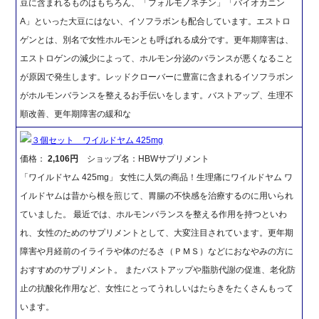
豆に含まれるものはもちろん、「フォルモノネチン」「バイオカニン
A」といった大豆にはない、イソフラボンも配合しています。エストロ
ゲンとは、別名で女性ホルモンとも呼ばれる成分です。更年期障害は、
エストロゲンの減少によって、ホルモン分泌のバランスが悪くなること
が原因で発生します。レッドクローバーに豊富に含まれるイソフラボン
がホルモンバランスを整えるお手伝いをします。バストアップ、生理不
順改善、更年期障害の緩和な
３個セット ワイルドヤム 425mg
価格：
2,106円
ショップ名：HBWサプリメント
「ワイルドヤム 425mg」 女性に人気の商品！生理痛にワイルドヤム ワ
イルドヤムは昔から根を煎じて、胃腸の不快感を治療するのに用いられ
ていました。 最近では、ホルモンバランスを整える作用を持つといわ
れ、女性のためのサプリメントとして、大変注目されています。更年期
障害や月経前のイライラや体のだるさ（ＰＭＳ）などにおなやみの方に
おすすめのサプリメント。 またバストアップや脂肪代謝の促進、老化防
止の抗酸化作用など、女性にとってうれしいはたらきをたくさんもって
います。