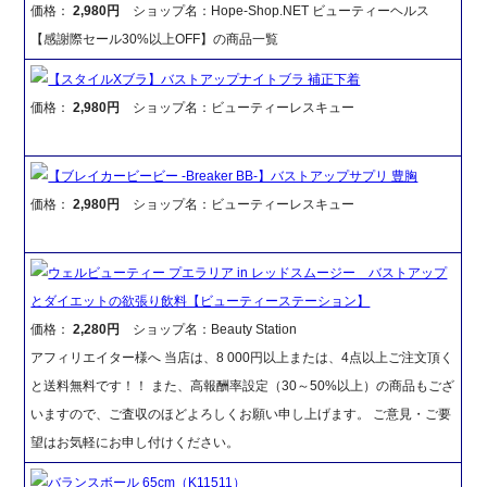
価格：
2,980円
ショップ名：Hope-Shop.NET ビューティーヘルス
【感謝際セール30%以上OFF】の商品一覧
【スタイルXブラ】バストアップナイトブラ 補正下着
価格：
2,980円
ショップ名：ビューティーレスキュー
【ブレイカービービー -Breaker BB-】バストアップサプリ 豊胸
価格：
2,980円
ショップ名：ビューティーレスキュー
ウェルビューティー プエラリア in レッドスムージー バストアップ
とダイエットの欲張り飲料【ビューティーステーション】
価格：
2,280円
ショップ名：Beauty Station
アフィリエイター様へ 当店は、8 000円以上または、4点以上ご注文頂く
と送料無料です！！ また、高報酬率設定（30～50%以上）の商品もござ
いますので、ご査収のほどよろしくお願い申し上げます。 ご意見・ご要
望はお気軽にお申し付けください。
バランスボール 65cm（K11511）