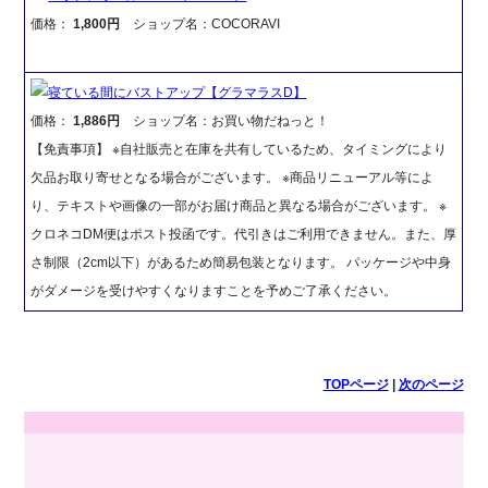
価格：
1,800円
ショップ名：COCORAVI
寝ている間にバストアップ【グラマラスD】
価格：
1,886円
ショップ名：お買い物だねっと！
【免責事項】 ※自社販売と在庫を共有しているため、タイミングにより
欠品お取り寄せとなる場合がございます。 ※商品リニューアル等によ
り、テキストや画像の一部がお届け商品と異なる場合がございます。 ※
クロネコDM便はポスト投函です。代引きはご利用できません。また、厚
さ制限（2cm以下）があるため簡易包装となります。 パッケージや中身
がダメージを受けやすくなりますことを予めご了承ください。
TOPページ
|
次のページ