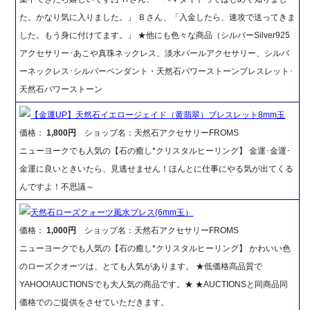
た。かなり気に入りました。」 Ｂさん、「入金したら、速攻で送ってきま
した。もう身に付けてます。」 ★他にも色々な商品（シルバーSilver925
アクセサリー･あこや真珠ネックレス、淡水パールアクセサリー、シルバ
ーネックレス･シルバーペンダント・天然石パワーストーンブレスレット･
天然石パワーストーン
【金運UP】天然石イエロージェイド（黄翡翠）ブレスレット8mm玉
価格：
1,800円
ショップ名：天然石アクセサリーFROMS
ニューヨークでも人気の【石の癒し*クリスタルヒーリング】 金運･金運･
金運に良いときいたら、見逃せません！ほんとに仕事にやる気が出てくる
んですよ！不思議～
天然石ローズクォーツ風水ブレス(6mm玉）
価格：
1,000円
ショップ名：天然石アクセサリーFROMS
ニューヨークでも人気の【石の癒し*クリスタルヒーリング】 かわいい色
のローズクオーツは、とても人気があります。 ★低価格高品質で
YAHOO!AUCTIONSでも大人気の商品です。★ ★AUCTIONSと同商品同
価格でのご提供をさせていただきます。