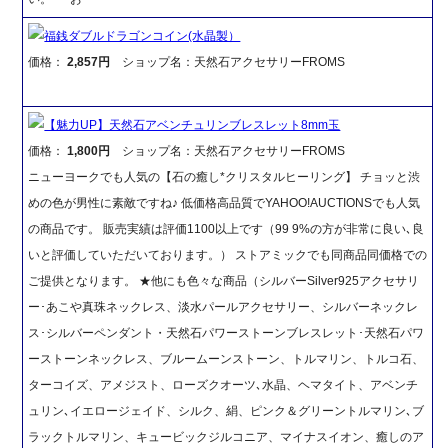
福銭ダブルドラゴンコイン(水晶製）
価格：
2,857円
ショップ名：天然石アクセサリーFROMS
【魅力UP】天然石アベンチュリンブレスレット8mm玉
価格：
1,800円
ショップ名：天然石アクセサリーFROMS
ニューヨークでも人気の【石の癒し*クリスタルヒーリング】 チョッと渋
めの色が男性に素敵ですね♪ 低価格高品質でYAHOO!AUCTIONSでも人気
の商品です。 販売実績は評価1100以上です（99 9%の方が非常に良い､良
いと評価していただいております。） ストアミックでも同商品同価格での
ご提供となります。 ★他にも色々な商品（シルバーSilver925アクセサリ
ー･あこや真珠ネックレス、淡水パールアクセサリー、シルバーネックレ
ス･シルバーペンダント・天然石パワーストーンブレスレット･天然石パワ
ーストーンネックレス、ブルームーンストーン、トルマリン、トルコ石、
ターコイズ、アメジスト、ローズクオーツ､水晶、ヘマタイト、アベンチ
ュリン､イエロージェイド、シルク、絹、ピンク＆グリーントルマリン､ブ
ラックトルマリン、キュービックジルコニア、マイナスイオン、癒しのア