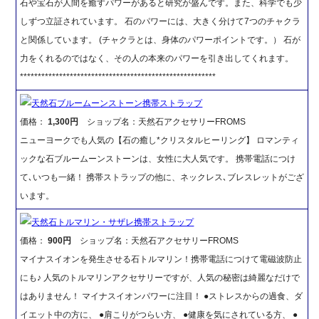
石や宝石が人間を癒すパワーがあると研究が盛んです。また、科学でも少
しずつ立証されています。 石のパワーには、大きく分けて7つのチャクラ
と関係しています。 (チャクラとは、身体のパワーポイントです。） 石が
力をくれるのではなく、その人の本来のパワーを引き出してくれます。
*******************************************************
天然石ブルームーンストーン携帯ストラップ
価格：
1,300円
ショップ名：天然石アクセサリーFROMS
ニューヨークでも人気の【石の癒し*クリスタルヒーリング】 ロマンティ
ックな石ブルームーンストーンは、女性に大人気です。 携帯電話につけ
て､いつも一緒！ 携帯ストラップの他に、ネックレス､ブレスレットがござ
います。
天然石トルマリン・サザレ携帯ストラップ
価格：
900円
ショップ名：天然石アクセサリーFROMS
マイナスイオンを発生させる石トルマリン！携帯電話につけて電磁波防止
にも♪ 人気のトルマリンアクセサリーですが、人気の秘密は綺麗なだけで
はありません！ マイナスイオンパワーに注目！ ●ストレスからの過食、ダ
イエット中の方に、 ●肩こりがつらい方、 ●健康を気にされている方、 ●