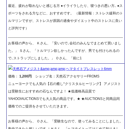
最近、疲れが取れないと感じる方 ●イライラしたり、寝つきの悪い方､ ●ス
ポーツをされる方などに、おすすめです。 （最新情報：ストレス緩和のト
ルマリンですが、ストレスが原因の過食やダイエット中のストレスに良い
と評判です）
_________________________________________________________
お客様の声から、 Ｋさん、「安いので､会社のみんなでまとめて買いまし
た。」 Ｓさん、「トルマリン欲しかったんですが、男でも付けられるの
で､ストラップにしました。」 Ｏさん、「前に1
天然石アメジスト&amp;amp;amp;ヘマタイトブレスレット6mm
価格：
1,200円
ショップ名：天然石アクセサリーFROMS
ニューヨークでも人気の【石の癒し*クリスタルヒーリング】 アメジスト
は受験生におすすめの石なんですよ！ ★低価格高品質で
YAHOO!AUCTIONSでも大人気の商品です。★ ★AUCTIONSと同商品同
価格でのご提供をさせていただきます。
_________________________________________________________
お客様の声から、 Ｏさん、「受験生なので、使ってみることにしました。
集中できたら嬉しいです｡｣ Ｈさん、「ヘマタイトってはじめて知りまし