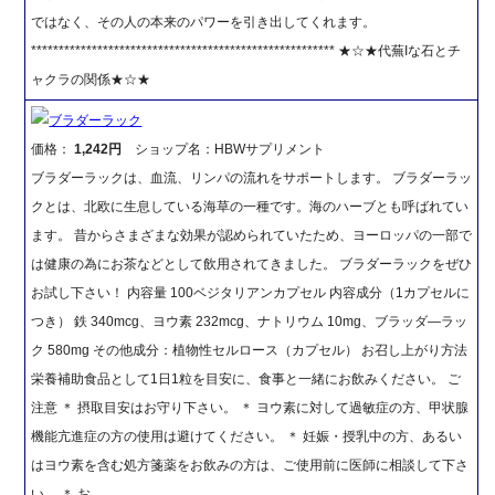
ではなく、その人の本来のパワーを引き出してくれます。
******************************************************* ★☆★代蕪Iな石とチ
ャクラの関係★☆★
ブラダーラック
価格：
1,242円
ショップ名：HBWサプリメント
ブラダーラックは、血流、リンパの流れをサポートします。 ブラダーラッ
クとは、北欧に生息している海草の一種です。海のハーブとも呼ばれてい
ます。 昔からさまざまな効果が認められていたため、ヨーロッパの一部で
は健康の為にお茶などとして飲用されてきました。 ブラダーラックをぜひ
お試し下さい！ 内容量 100ベジタリアンカプセル 内容成分（1カプセルに
つき） 鉄 340mcg、ヨウ素 232mcg、ナトリウム 10mg、ブラッダ―ラッ
ク 580mg その他成分：植物性セルロース（カプセル） お召し上がり方法
栄養補助食品として1日1粒を目安に、食事と一緒にお飲みください。 ご
注意 ＊ 摂取目安はお守り下さい。 ＊ ヨウ素に対して過敏症の方、甲状腺
機能亢進症の方の使用は避けてください。 ＊ 妊娠・授乳中の方、あるい
はヨウ素を含む処方箋薬をお飲みの方は、ご使用前に医師に相談して下さ
い。 ＊ お