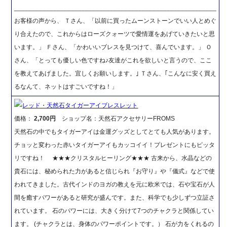
_________________________________________________________
お客様の声から、 Ｔさん、「以前に買ったムーンストーンでいい人とめぐ
り合えたので、これからはローズクォーツで愛情運をあげていきたいと思
います。」 Ｆさん、「かわいいブレスを見つけて、喜んでいます。」 Ｏ
さん、「とっても優しい色ですね♪友達がこれを欲しいと言うので、ここ
を教えてあげました。宜しくお願いします。｣ Ｔさん、｢こんなに安く買え
るなんて、ネットはすごいですね！」
レッド・天然石タイガーアイブレスレット
価格：
2,700円
ショップ名：天然石アクセサリーFROMS
天然石の中でもタイガーアイは金運グッズとしてとても人気があります。
チョッと変わった赤いタイガーアイもカッコイイ！プレゼントにもピッタ
リですね！ ★★★クリスタルヒーリング★★★ 古来から、水晶などの
貴石には、秘められた力があると信じられ『お守り』や『儀式』などで使
われてきました。古代インドのヨガの教えを元に欧米では、石や宝石が人
間を癒すパワーがあると研究が盛んです。また、科学でも少しずつ立証さ
れています。 石のパワーには、大きく分けて7つのチャクラと関係してい
ます。 (チャクラとは、身体のパワーポイントです。） 石が力をくれるの